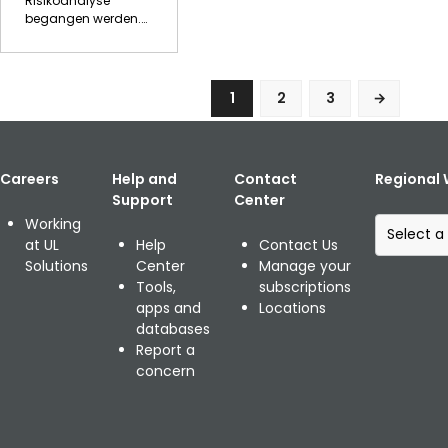
Risikoanalyse
2007/
begangen werden.
…
(R)2010
1
2
3
Careers
Help and
Contact
Regional 
Support
Center
S
Working
e
at UL
Help
Contact Us
l
Solutions
Center
Manage your
e
Tools,
subscriptions
c
apps and
Locations
t
databases
a
Report a
r
concern
e
g
i