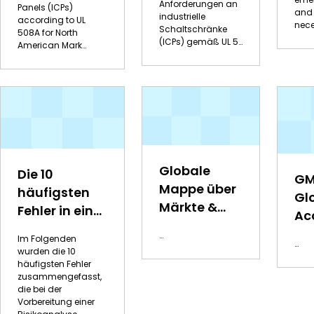
Anforderungen an
Panels (ICPs)
and 
industrielle
according to UL
nec
Schaltschränke
508A for North
(ICPs) gemäß UL 5
…
American Mark
…
Globale
Die 10
GM
Mappe über
häufigsten
Gl
Märkte &
Fehler in einer
Ac
Prüfzeichen
Risikoanalyse
…
Im Folgenden
von UL
…
für
wurden die 10
(Englisch)
medizinische
häufigsten Fehler
zusammengefasst,
Geräte nach
die bei der
ISO 14971
Vorbereitung einer