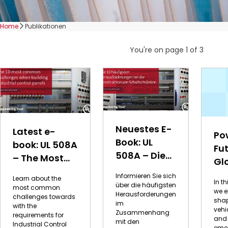
Home
Publikationen
You're on page
1
of
3
Neuestes E-
Latest e-
Po
Book: UL
book: UL 508A
Fut
508A – Die
– The Most
Gl
häufigsten
Common
Tr
Informieren Sie sich
Learn about the
Fallstricke
In th
Pitfalls
über die häufigsten
most common
we e
Herausforderungen
challenges towards
shap
im
with the
vehi
Zusammenhang
requirements for
and 
mit den
Industrial Control
eme