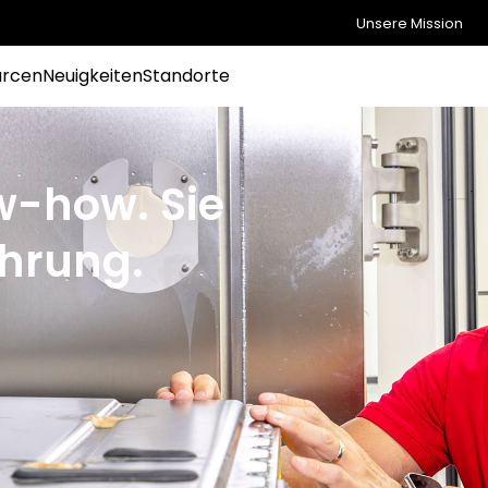
Unsere Mission
urcen
Neuigkeiten
Standorte
w-how. Sie
hrung.
Unsere Sicherheitsexperten setzen ihr ganzes
in einem anspruchsvollen regulatorischen Umfeld
den Nachweis zu liefern.