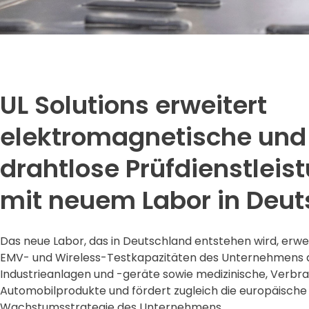
t
UL Solutions erweitert
elektromagnetische und
drahtlose Prüfdienstleis
mit neuem Labor in Deu
Das neue Labor, das in Deutschland entstehen wird, erwei
EMV- und Wireless-Testkapazitäten des Unternehmens 
Industrieanlagen und -geräte sowie medizinische, Verbr
Automobilprodukte und fördert zugleich die europäische
Wachstumsstrategie des Unternehmens.