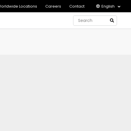
orldwide Locations
Careers
Contact
English