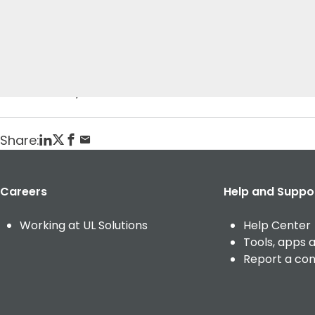
t
Home
Publikationen
Anleitung für unseren Übersetzungsservi
Posted: May 28, 2014
Share:
Careers
Help and Suppo
Working at UL Solutions
Help Center
Tools, apps 
Report a co