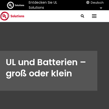
Entdecken Sie UL
Deutsch
Solutions
J
S
M
e
u
e
a
m
r
n
c
p
u
h
t
o
M
a
UL und Batterien –
i
n
C
groß oder klein
o
n
t
e
n
t