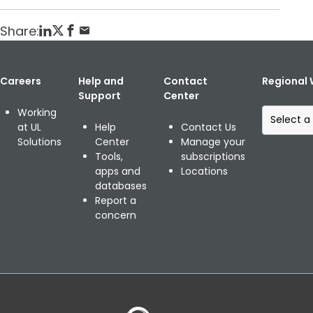
Share:
Careers
Help and
Contact
Regional 
Support
Center
S
Working
e
at UL
Help
Contact Us
l
Solutions
Center
Manage your
e
Tools,
subscriptions
c
apps and
Locations
t
databases
a
Report a
r
concern
e
g
i
o
n
a