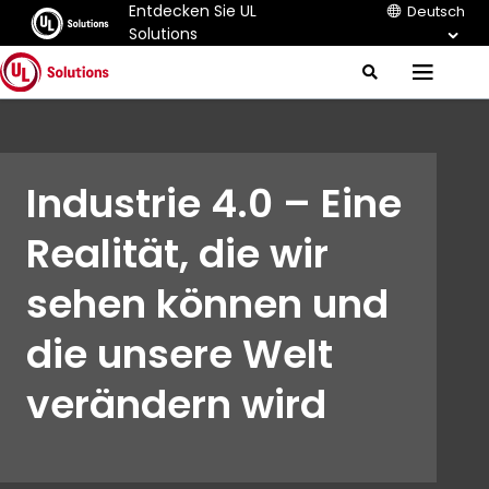
Entdecken Sie UL
Deutsch
Solutions
J
S
M
e
u
e
a
m
r
n
c
p
u
h
t
Industrie 4.0 – Eine
o
M
Realität, die wir
a
i
sehen können und
n
C
o
die unsere Welt
n
t
verändern wird
e
n
t