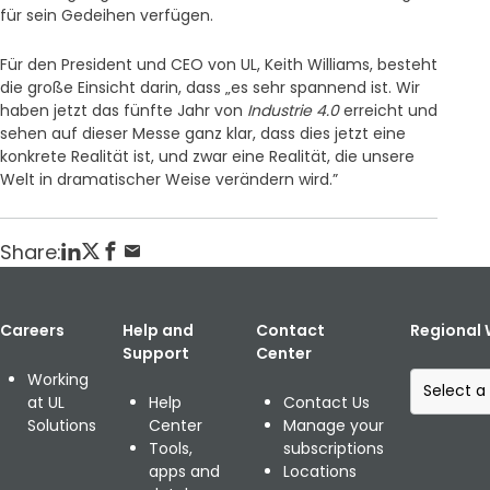
für sein Gedeihen verfügen.
Für den President und CEO von UL, Keith Williams, besteht
die große Einsicht darin, dass „es sehr spannend ist. Wir
haben jetzt das fünfte Jahr von
Industrie 4.0
erreicht und
sehen auf dieser Messe ganz klar, dass dies jetzt eine
konkrete Realität ist, und zwar eine Realität, die unsere
Welt in dramatischer Weise verändern wird.”
Share:
Careers
Help and
Contact
Regional 
Support
Center
S
Working
e
at UL
Help
Contact Us
l
Solutions
Center
Manage your
e
Tools,
subscriptions
c
apps and
Locations